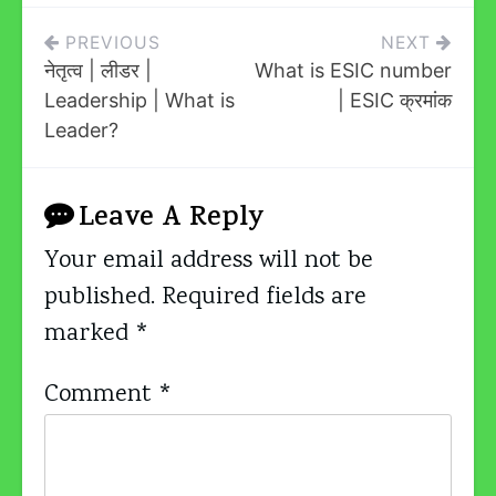
Post
PREVIOUS
NEXT
नेतृत्व | लीडर |
What is ESIC number
Navigation
Leadership | What is
| ESIC क्रमांक
Leader?
Leave A Reply
Your email address will not be
published.
Required fields are
marked
*
Comment
*