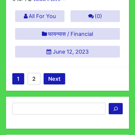
All For You
(0)
फायन्यास / Financial
June 12, 2023
Posts
Page
Page
1
2
Next
Pagination
Search