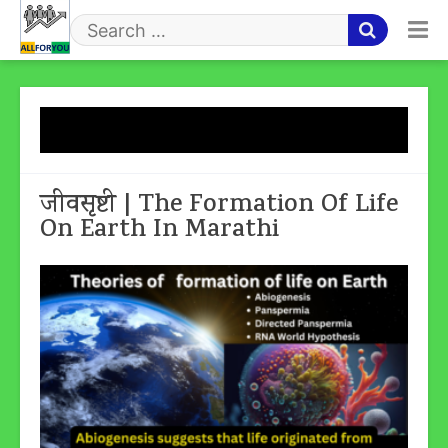
Skip
to
Search
content
for
Month:
June 2023
जीवसृष्टी | The Formation Of Life
On Earth In Marathi