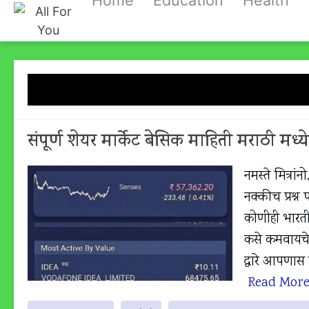
Home
Education
Health
Skip
to
content
Category
संपूर्ण शेयर मार्केट बेसिक माहिती मराठी 
नमस्ते मित्रां
नक्कीच प्रश्
कोणीही भारती
कसे कमवायचे ह
द्वारे आपणास
Read Mor