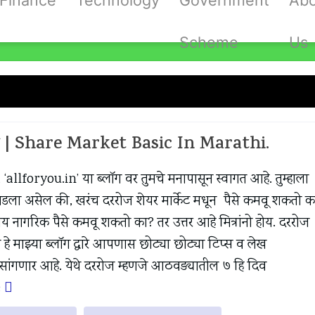
Finance
Technology
Government
Ab
Scheme
Us
:
Share Market
मध्ये | Share Market Basic In Marathi.
नो, ‘allforyou.in’ या ब्लॉग वर तुमचे मनापासून स्वागत आहे. तुम्हाला
न पडला असेल की, खरंच दररोज शेयर मार्केट मधून पैसे कमवू शकतो क
य नागरिक पैसे कमवू शकतो का? तर उत्तर आहे मित्रांनो होय. दररोज
े माझ्या ब्लॉग द्वारे आपणास छोट्या छोट्या टिप्स व लेख
 सांगणार आहे. येथे दररोज म्हणजे आठवड्यातील ७ हि दिव
e