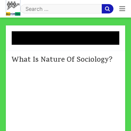
Skip
to
Search
content
for
Month:
February 2023
What Is Nature Of Sociology?