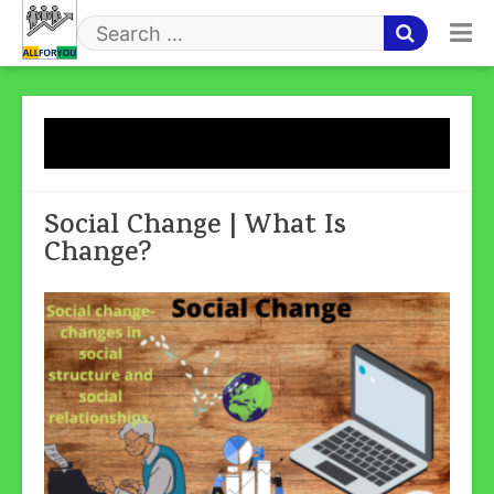
Skip
to
Search
content
for
Tag:
Social Change
Social Change | What Is
Change?