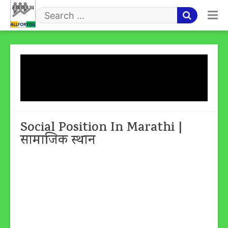
Skip
to
Search
content
for
Tag:
What Is Social
Position
Social Position In Marathi |
सामाजिक स्थान