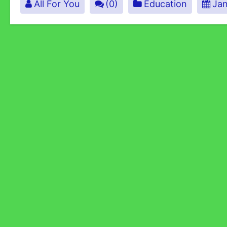
All For You
(0)
Education
Jan