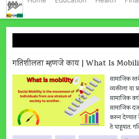
Home
Education
Health
Fin
Skip
to
content
Tag:
Wha
गतिशीलता म्हणजे काय | What Is Mobil
सामाजिक स्तर
व्यक्तीला या 
सामाजिक वर्गा
सामाजिक दर्
करून देण्यात
ते पाहूयात. 