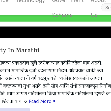
ance
Technology
Government
About
Se
Scheme
Us
fo
t Is Mobility
ity In Marathi |
ीकरण प्रकारातील खुले स्तरीकारणात गतीशिलतेला वाव असतो.
प्रकारात सामाजिक दर्जा बदलण्यास मिळते. थोडक्यात व्यक्ती ज्या
त असते त्याला तो वर्ग बदलू शकते. व्यक्तीस स्वप्रयत्नाने आपला
जा बदलण्याची मुभा असते. तशी सोय आणि संधी समाजाकडून निर्मा
 येते. प्रथम आपण गतिशीलता किंवा सामाजिक गतिशीलता म्हणजे क
गतिशिलता यांचा अ
Read More