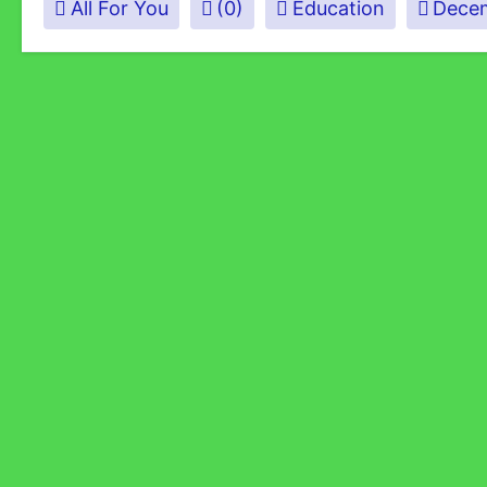
All For You
(0)
Education
Decem