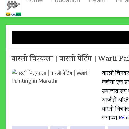
Home
Education
Health
Fin
Skip
to
content
Tag:
Warli Pa
वारली चित्रकला | वारली पेंटिंग | Warli 
वारली चित्रक
कलेचा एक प्रक
समाजात खूप ल
आजीही अस्तित्व
वारली चित्रक
जगाच्या
Rea