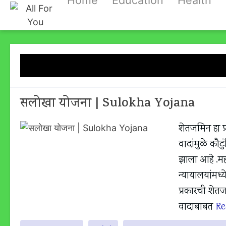
Home
Education
Health
Skip
to
content
Tag:
Sul
सलोखा योजना | Sulokha Yojana
शेतजमिन हा प
वादांमुळे कौट
झाला आहे .महा
न्यायालयांमध्य
प्रकारची शेत
वादाबाबत
R