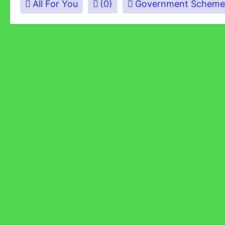
All For You
(0)
Government Scheme