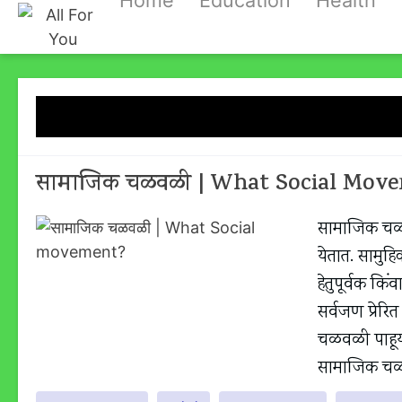
Home
Education
Health
Skip
to
content
Tag:
सा
सामाजिक चळवळी | What Social Mov
सामाजिक चळव
येतात. सामुहि
हेतुपूर्वक क
सर्वजण प्रेर
चळवळी पाहूयात.
सामाजिक च