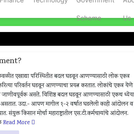
Finance
Technology
Government
Ab
Scheme
Us
माजिक चळवळ
ement?
ळीत एखाद्या परिस्थितीत बदल घडवून आणण्यासाठी लोक एकत्र
करित्या परिवर्तन घडवून आणण्याचा प्रयत्न करतात. लोकांचे एकत्र येणे 
िंवा जाणीवपूर्वक असते. विशिष्ठ बदल घडवून आणण्यासाठी एकच ध्येया
ित असतात. उदा.- आपण मागील १-२ वर्षात घडलेली काही आंदोलन व
 संयुक्त किसान मोर्चा महाराष्ट्रातील एस.टी.कर्मचार्‍यांचे आंदोलन.
ळ
Read More