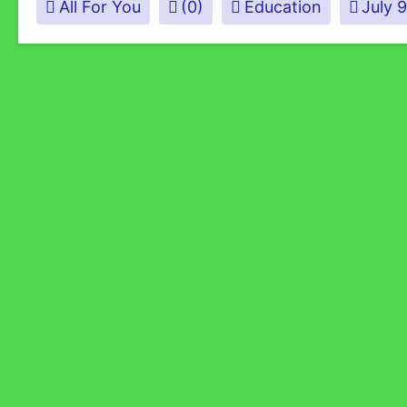
All For You
(0)
Education
July 