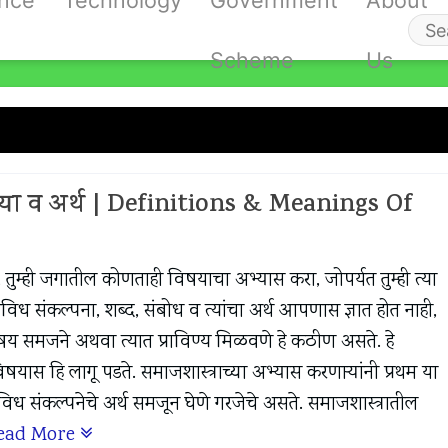
ance
Technology
Government
About
Se
Scheme
Us
fo
ुलभूत संकल्पनांच्या व्याख्या
याख्या व अर्थ | Definitions & Meanings Of
ंनो, तुम्ही जगातील कोणताही विषयाचा अभ्यास करा, जोपर्यत तुम्ही त्या
िध संकल्पना, शब्द, संबोध व त्यांचा अर्थ आपणास ज्ञात होत नाही,
िषय समजने अथवा त्यात प्राविण्य मिळवणे हे कठीण असते. हे
िषयास हि लागू पडते. समाजशास्त्राच्या अभ्यास करणाऱ्यांनी प्रथम या
िविध संकल्पनेचे अर्थ समजून घेणे गरजेचे असते. समाजशास्त्रातील
ead More