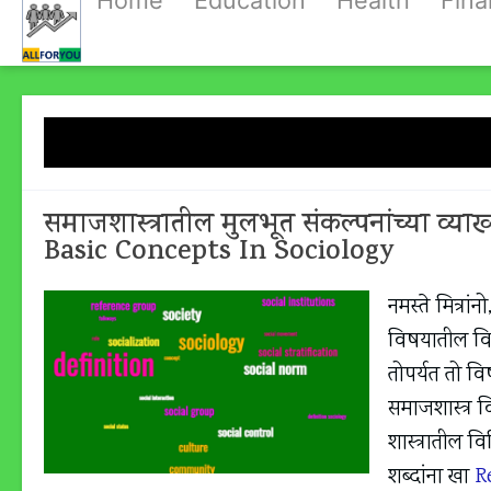
Home
Education
Health
Fin
Skip
to
content
Tag:
समाजशास्त्रातील म
समाजशास्त्रातील मुलभूत संकल्पनांच्या व्
Basic Concepts In Sociology
नमस्ते मित्रा
विषयातील विव
तोपर्यत तो व
समाजशास्त्र व
शास्त्रातील व
शब्दांना खा
R