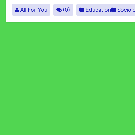
All For You
(0)
Education
Sociol