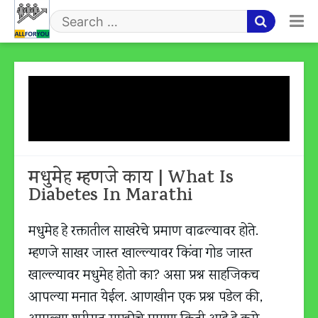
Skip
to
Search
content
for
Tag:
मधुमेह (डायबेटिस) म्हणजे
काय?
मधुमेह म्हणजे काय | What Is
Diabetes In Marathi
मधुमेह हे रक्तातील साखरेचे प्रमाण वाढल्यावर होते.
म्हणजे साखर जास्त खाल्ल्यावर किंवा गोड जास्त
खाल्ल्यावर मधुमेह होतो का? असा प्रश्न साहजिकच
आपल्या मनात येईल. आणखीन एक प्रश्न पडेल की,